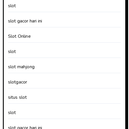
slot
slot gacor hari ini
Slot Online
slot
slot mahjong
slotgacor
situs slot
slot
slot gacor hari ini