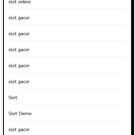
slot online
slot gacor
slot gacor
slot gacor
slot gacor
slot gacor
Slot
Slot Demo
slot gacor