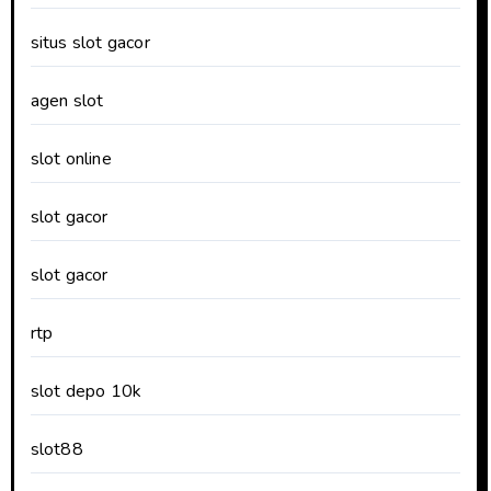
situs slot gacor
agen slot
slot online
slot gacor
slot gacor
rtp
slot depo 10k
slot88