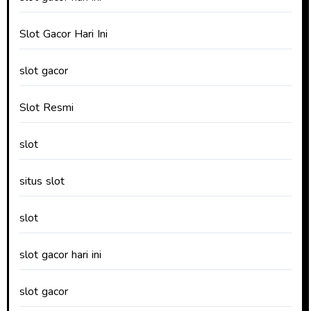
Slot Gacor Hari Ini
slot gacor
Slot Resmi
slot
situs slot
slot
slot gacor hari ini
slot gacor