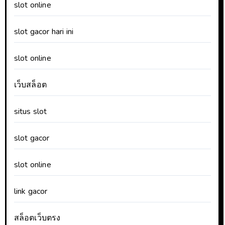
slot online
slot gacor hari ini
slot online
เว็บสล็อต
situs slot
slot gacor
slot online
link gacor
สล็อตเว็บตรง