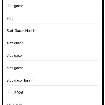
slot gacor
slot
Slot Gacor Hari Ini
slot online
slot gacor
slot gacor
slot gacor hari ini
slot 2026