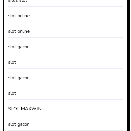
situs slot
slot online
slot online
slot gacor
slot
slot gacor
slot
SLOT MAXWIN
slot gacor