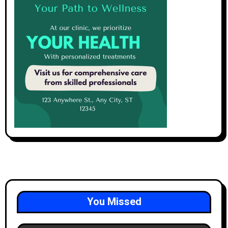
You Missed