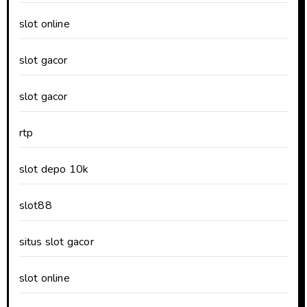
slot online
slot gacor
slot gacor
rtp
slot depo 10k
slot88
situs slot gacor
slot online