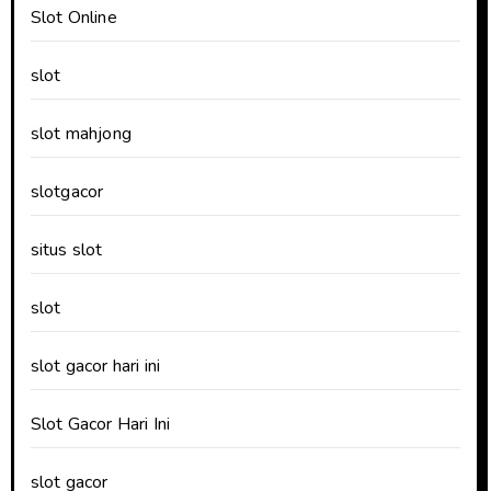
Slot Online
slot
slot mahjong
slotgacor
situs slot
slot
slot gacor hari ini
Slot Gacor Hari Ini
slot gacor