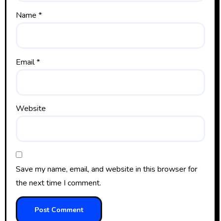
Name
*
Email
*
Website
Save my name, email, and website in this browser for
the next time I comment.