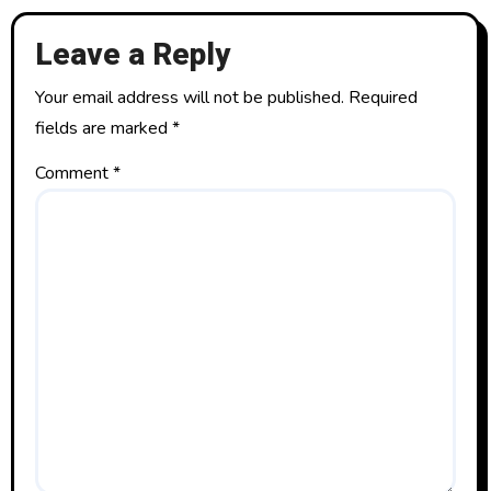
Leave a Reply
Your email address will not be published.
Required
fields are marked
*
Comment
*