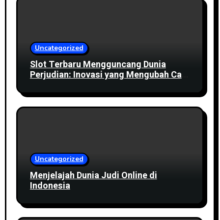
Uncategorized
Slot Terbaru Mengguncang Dunia
Perjudian: Inovasi yang Mengubah Cara
Kita Bermain!
Uncategorized
Menjelajah Dunia Judi Online di
Indonesia