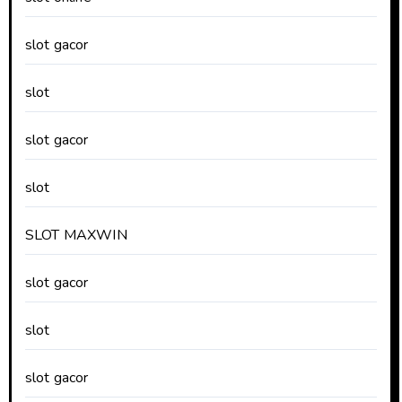
slot gacor
slot
slot gacor
slot
SLOT MAXWIN
slot gacor
slot
slot gacor