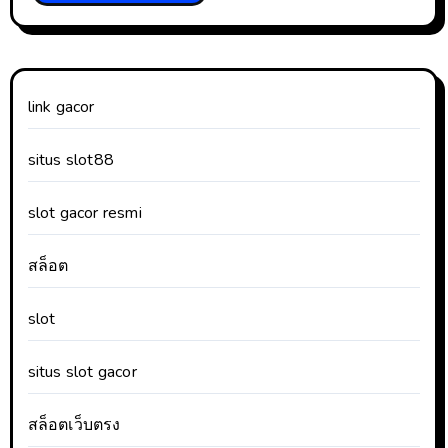
link gacor
situs slot88
slot gacor resmi
สล็อต
slot
situs slot gacor
สล็อตเว็บตรง