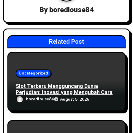
a
By
boredlouse84
t
i
Related Post
o
n
Uncategorized
Slot Terbaru Mengguncang Dunia
Perjudian: Inovasi yang Mengubah Cara
Kita Bermain!
boredlouse84
August 5, 2026