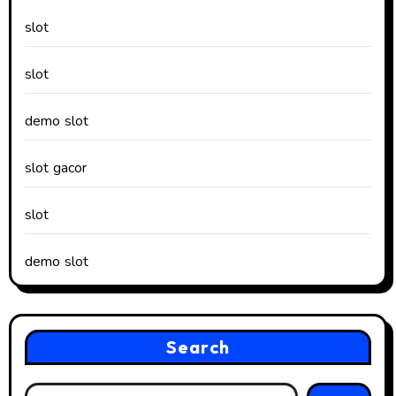
slot
slot
demo slot
slot gacor
slot
demo slot
Search