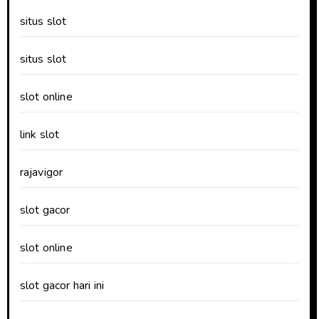
situs slot
situs slot
slot online
link slot
rajavigor
slot gacor
slot online
slot gacor hari ini